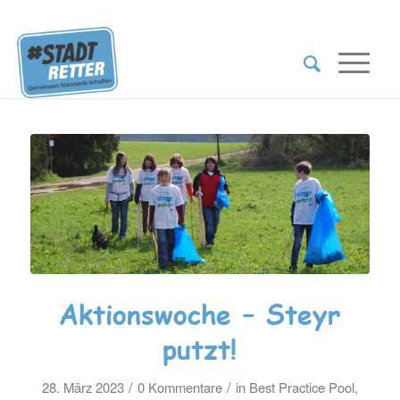
Aktionswoche – Steyr
putzt!
/
/
28. März 2023
0 Kommentare
in
Best Practice Pool
,