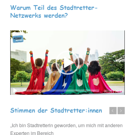
Warum Teil des Stadtretter-
Netzwerks werden?
00:00
|
00:33
Stimmen der Stadtretter:innen
Zurück
Weiter
„Ich bin Stadtretterin geworden, um mich mit anderen
Experten im Bereich