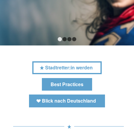
1
2
3
4
Stadtretter:in werden
Best Practices
Blick nach Deutschland