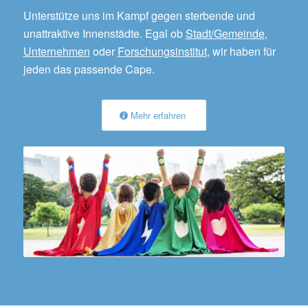
Unterstütze uns im Kampf gegen sterbende und
unattraktive Innenstädte. Egal ob
Stadt/Gemeinde
,
Unternehmen
oder
Forschungsinstitut
, wir haben für
jeden das passende Cape.
Mehr erfahren