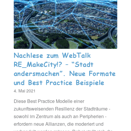
Nachlese zum WebTalk
RE_MakeCity!? – “Stadt
andersmachen”. Neue Formate
und Best Practice Beispiele
4. Mai 2021
Diese Best Practice Modelle einer
zukunftsweisenden Resilienz der Stadträume -
sowohl im Zentrum als auch an Peripherien -
erfordern neue Allianzen, die moderiert und