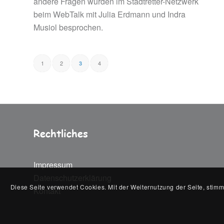
andere Fragen wurden im Stadtretter-Netzwerk
beim WebTalk mit Julia Erdmann und Indra
Musiol besprochen.
1
2
4
3
Rechtliches
Impressum
Datenschutzerklärung
Diese Seite verwendet Cookies. Mit der Weiternutzung der Seite, stim
Kontakt