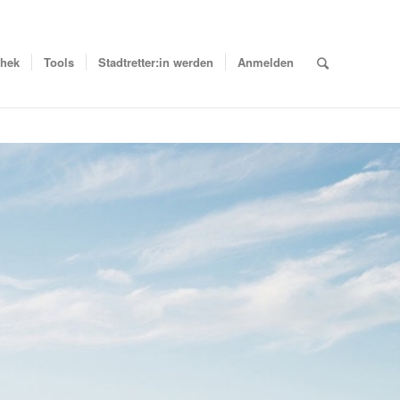
thek
Tools
Stadtretter:in werden
Anmelden