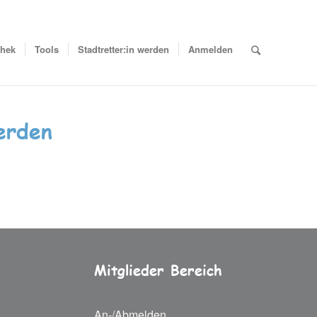
thek
Tools
Stadtretter:in werden
Anmelden
erden
Mitglieder Bereich
An-/Abmelden