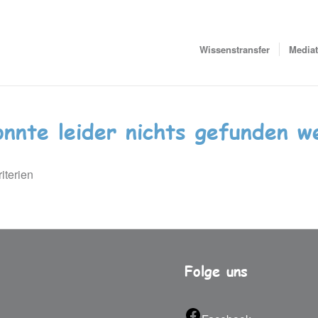
Wissenstransfer
Media
onnte leider nichts gefunden w
iterien
Folge uns